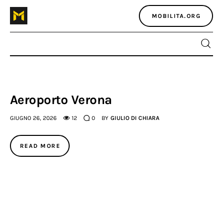
MOBILITA.ORG
Home
Aeroporto Verona
Atlante dei masters
GIUGNO 26, 2026
12
0
BY
GIULIO DI CHIARA
Argomenti
READ MORE
Agenzia e media
Contatti