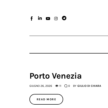
Home
Atlante dei masters
Argomenti
Agenzia e media
Contatti
Porto Venezia
GIUGNO 26, 2026
11
0
BY
GIULIO DI CHIARA
READ MORE