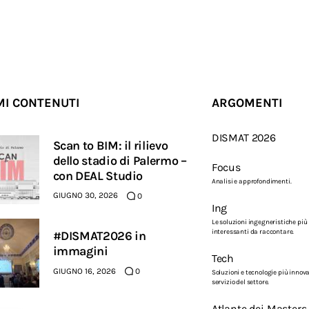
MI CONTENUTI
ARGOMENTI
DISMAT 2026
Scan to BIM: il rilievo
dello stadio di Palermo –
Focus
con DEAL Studio
Analisi e approfondimenti.
GIUGNO 30, 2026
0
Ing
Le soluzioni ingegneristiche più
interessanti da raccontare.
#DISMAT2026 in
immagini
Tech
GIUGNO 16, 2026
0
Soluzioni e tecnologie più innova
servizio del settore.
Atlante dei Masters