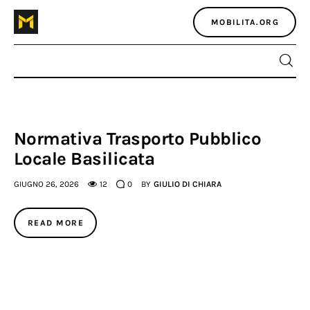
MOBILITA.ORG
Home
Normativa Trasporto Pubblico
Locale Basilicata
Atlante dei masters
GIUGNO 26, 2026
12
0
BY
GIULIO DI CHIARA
Argomenti
READ MORE
Agenzia e media
Contatti