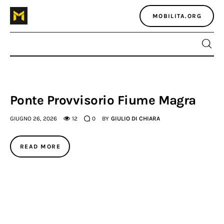
MOBILITA.ORG
Home
Ponte Provvisorio Fiume Magra
Atlante dei masters
GIUGNO 26, 2026
12
0
BY
GIULIO DI CHIARA
Argomenti
READ MORE
Agenzia e media
Contatti