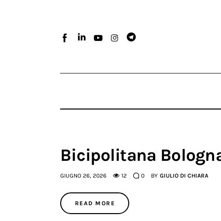
Home
Atlante dei masters
Argomenti
Agenzia e media
Contatti
Bicipolitana Bologn
GIUGNO 26, 2026
12
0
BY
GIULIO DI CHIARA
READ MORE