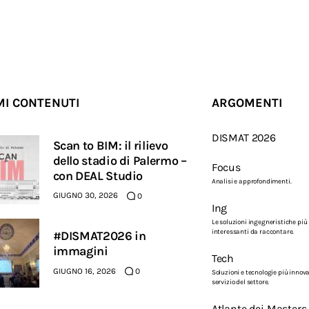
MI CONTENUTI
ARGOMENTI
DISMAT 2026
Scan to BIM: il rilievo
dello stadio di Palermo –
Focus
con DEAL Studio
Analisi e approfondimenti.
GIUGNO 30, 2026
0
Ing
Le soluzioni ingegneristiche più
interessanti da raccontare.
#DISMAT2026 in
immagini
Tech
GIUGNO 16, 2026
0
Soluzioni e tecnologie più innova
servizio del settore.
Atlante dei Masters