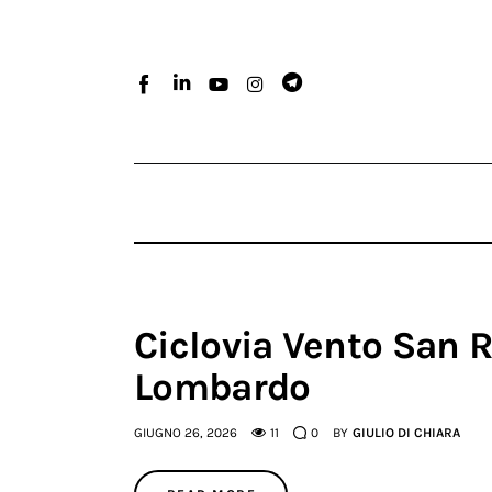
Home
Atlante dei masters
Argomenti
Agenzia e media
Contatti
Ciclovia Vento San 
Lombardo
GIUGNO 26, 2026
11
0
BY
GIULIO DI CHIARA