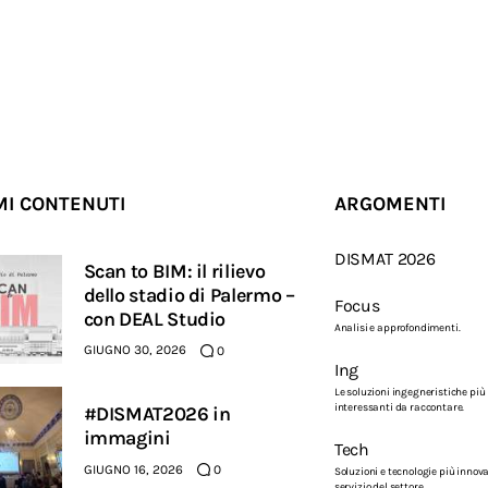
MI CONTENUTI
ARGOMENTI
DISMAT 2026
Scan to BIM: il rilievo
dello stadio di Palermo –
Focus
con DEAL Studio
Analisi e approfondimenti.
GIUGNO 30, 2026
0
Ing
Le soluzioni ingegneristiche più
interessanti da raccontare.
#DISMAT2026 in
immagini
Tech
GIUGNO 16, 2026
0
Soluzioni e tecnologie più innova
servizio del settore.