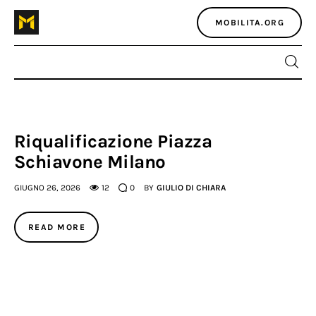
MOBILITA.ORG
Home
Riqualificazione Piazza
Schiavone Milano
Atlante dei masters
GIUGNO 26, 2026
12
0
BY
GIULIO DI CHIARA
Argomenti
READ MORE
Agenzia e media
Contatti