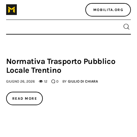
MOBILITA.ORG
Home
Normativa Trasporto Pubblico
Locale Trentino
Atlante dei masters
GIUGNO 26, 2026
12
0
BY
GIULIO DI CHIARA
Argomenti
READ MORE
Agenzia e media
Contatti