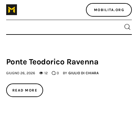
MOBILITA.ORG
Home
Ponte Teodorico Ravenna
Atlante dei masters
GIUGNO 26, 2026
12
0
BY
GIULIO DI CHIARA
Argomenti
READ MORE
Agenzia e media
Contatti