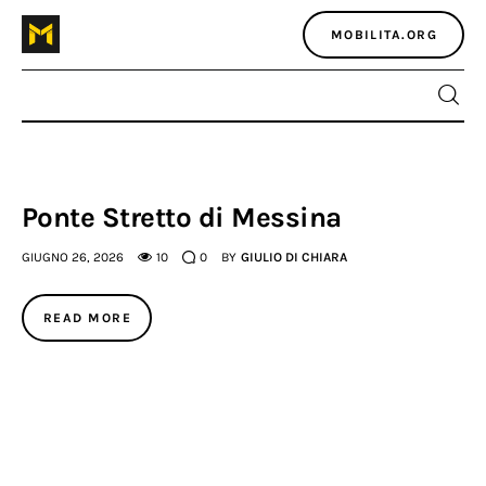
MOBILITA.ORG
Home
Ponte Stretto di Messina
Atlante dei masters
GIUGNO 26, 2026
10
0
BY
GIULIO DI CHIARA
Argomenti
READ MORE
Agenzia e media
Contatti