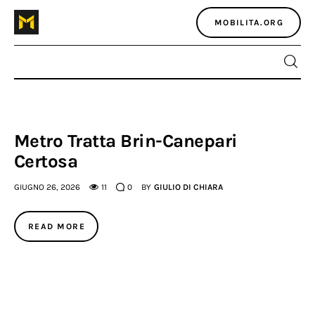
MOBILITA.ORG
Home
Metro Tratta Brin-Canepari
Certosa
Atlante dei masters
GIUGNO 26, 2026
11
0
BY
GIULIO DI CHIARA
Argomenti
READ MORE
Agenzia e media
Contatti