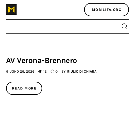
MOBILITA.ORG
Home
AV Verona-Brennero
Atlante dei masters
GIUGNO 26, 2026
12
0
BY
GIULIO DI CHIARA
Argomenti
READ MORE
Agenzia e media
Contatti