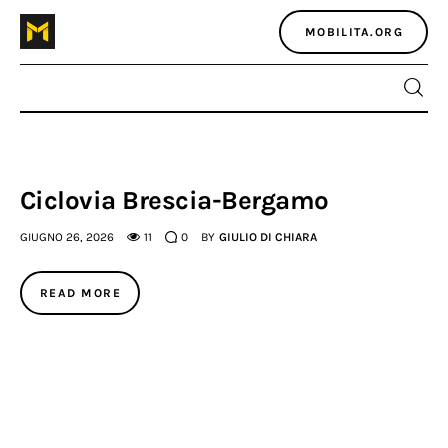
MOBILITA.ORG
Home
Ciclovia Brescia-Bergamo
Atlante dei masters
GIUGNO 26, 2026
11
0
BY
GIULIO DI CHIARA
Argomenti
READ MORE
Agenzia e media
Contatti