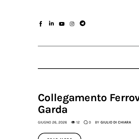
Home
Atlante dei masters
Argomenti
Agenzia e media
Contatti
Collegamento Ferrov
Garda
GIUGNO 26, 2026
12
0
BY
GIULIO DI CHIARA