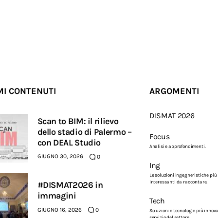
MI CONTENUTI
ARGOMENTI
DISMAT 2026
Scan to BIM: il rilievo
dello stadio di Palermo –
Focus
con DEAL Studio
Analisi e approfondimenti.
GIUGNO 30, 2026
0
Ing
Le soluzioni ingegneristiche più
interessanti da raccontare.
#DISMAT2026 in
immagini
Tech
GIUGNO 16, 2026
0
Soluzioni e tecnologie più innova
servizio del settore.