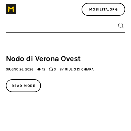
MOBILITA.ORG
Home
Nodo di Verona Ovest
Atlante dei masters
GIUGNO 26, 2026
12
0
BY
GIULIO DI CHIARA
Argomenti
READ MORE
Agenzia e media
Contatti