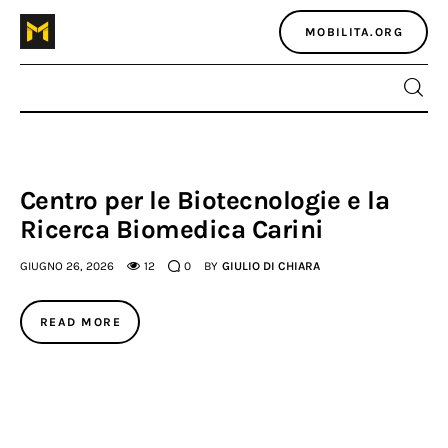
MOBILITA.ORG
Home
Centro per le Biotecnologie e la
Ricerca Biomedica Carini
Atlante dei masters
GIUGNO 26, 2026
12
0
BY
GIULIO DI CHIARA
Argomenti
READ MORE
Agenzia e media
Contatti