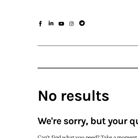
Home
Atlante dei masters
Argomenti
Agenzia e media
Contatti
No results
We're sorry, but your 
Can't find what you need? Take a moment 