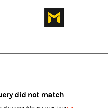
query did not match
and do a search below or start from
our