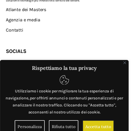
Soluzioni e tecnologie più innovative a servizio del settore.
Atlante dei Masters
Agenzia e media
Contatti
SOCIALS
Rispettiamo la tua privacy
Utilizziamo i cookie per migliorare la tua esperienza di
navigazione, per offrirti annunci o contenuti personalizzati e per
analizzare il nostro traffico. Cliccando su "Accetta tutto",
MASTER © è un progetto di
Mobilita.org
. All Rights
acconsenti al nostro utilizzo dei cookie.
Reserved. | Giubox – C.F: DCHGLI85R10G273Z – P.IVA
Personalizza
Rifiuta tutto
Accetta tutto
06776720820 –
Privacy e cookie policy