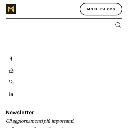
MOBILITA.ORG
Home
Atlante dei masters
Argomenti
Agenzia e media
Contatti
Newsletter
Gli aggiornamenti più importanti,