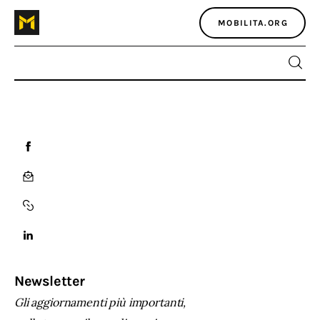
MOBILITA.ORG
Home
Atlante dei masters
Argomenti
Agenzia e media
Contatti
Newsletter
Gli aggiornamenti più importanti,