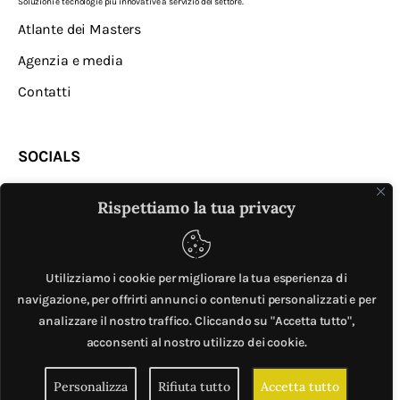
Soluzioni e tecnologie più innovative a servizio del settore.
Atlante dei Masters
Agenzia e media
Contatti
SOCIALS
Rispettiamo la tua privacy
Utilizziamo i cookie per migliorare la tua esperienza di
navigazione, per offrirti annunci o contenuti personalizzati e per
analizzare il nostro traffico. Cliccando su "Accetta tutto",
MASTER © è un progetto di
Mobilita.org
. All Rights
acconsenti al nostro utilizzo dei cookie.
Reserved. | Giubox – C.F: DCHGLI85R10G273Z – P.IVA
Personalizza
Rifiuta tutto
Accetta tutto
06776720820 –
Privacy e cookie policy