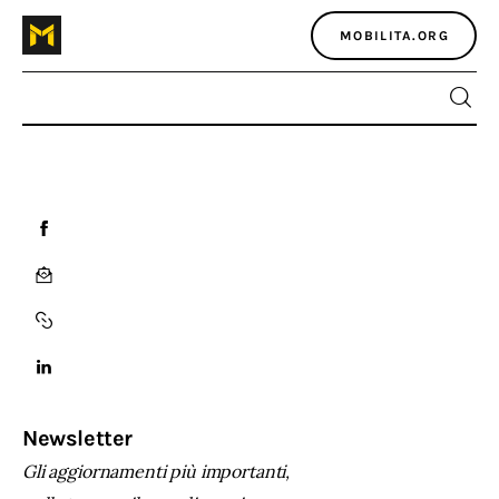
MOBILITA.ORG
Home
Atlante dei masters
Argomenti
Agenzia e media
Contatti
Newsletter
Gli aggiornamenti più importanti,