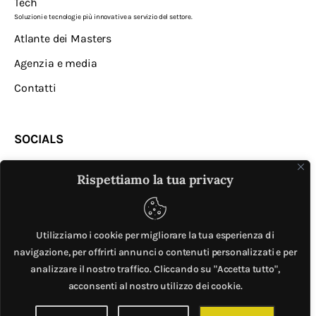
Tech
Soluzioni e tecnologie più innovative a servizio del settore.
Atlante dei Masters
Agenzia e media
Contatti
SOCIALS
Rispettiamo la tua privacy
Utilizziamo i cookie per migliorare la tua esperienza di
navigazione, per offrirti annunci o contenuti personalizzati e per
analizzare il nostro traffico. Cliccando su "Accetta tutto",
MASTER © è un progetto di
Mobilita.org
. All Rights
acconsenti al nostro utilizzo dei cookie.
Reserved. | Giubox – C.F: DCHGLI85R10G273Z – P.IVA