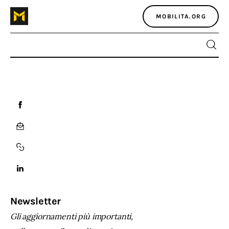
MOBILITA.ORG
Home
Atlante dei masters
Argomenti
Agenzia e media
Contatti
Newsletter
Gli aggiornamenti più importanti,