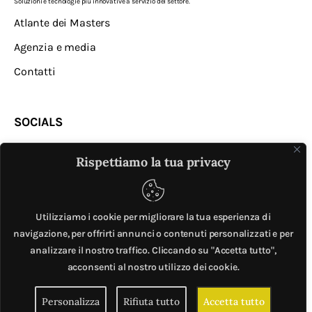
Soluzioni e tecnologie più innovative a servizio del settore.
Atlante dei Masters
Agenzia e media
Contatti
SOCIALS
Rispettiamo la tua privacy
Utilizziamo i cookie per migliorare la tua esperienza di
navigazione, per offrirti annunci o contenuti personalizzati e per
analizzare il nostro traffico. Cliccando su "Accetta tutto",
MASTER © è un progetto di
Mobilita.org
. All Rights
acconsenti al nostro utilizzo dei cookie.
Reserved. | Giubox – C.F: DCHGLI85R10G273Z – P.IVA
Personalizza
Rifiuta tutto
Accetta tutto
06776720820 –
Privacy e cookie policy