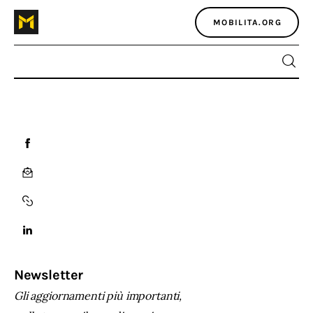
MOBILITA.ORG
Home
Atlante dei masters
Argomenti
Agenzia e media
Contatti
Newsletter
Gli aggiornamenti più importanti,