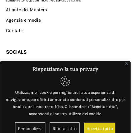
Soluzioni e tecnologie più innovative a servizio del settore.
Atlante dei Masters
Agenzia e media
Contatti
SOCIALS
Rispettiamo la tua privacy
Utilizziamo i cookie per migliorare la tua esperienza di
navigazione, per offrirti annunci o contenuti personalizzati e per
analizzare il nostro traffico. Cliccando su "Accetta tutto",
MASTER © è un progetto di
Mobilita.org
. All Rights
acconsenti al nostro utilizzo dei cookie.
Reserved. | Giubox – C.F: DCHGLI85R10G273Z – P.IVA
Personalizza
Rifiuta tutto
Accetta tutto
06776720820 –
Privacy e cookie policy