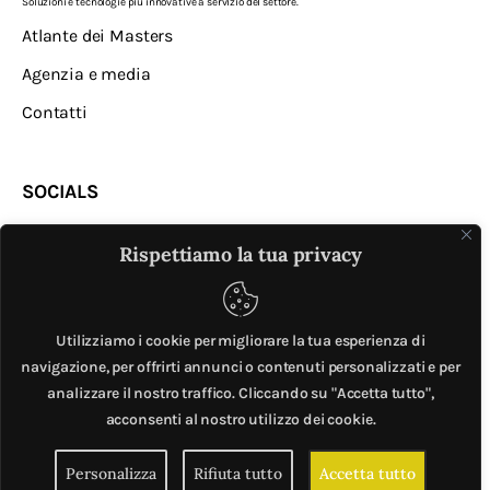
Soluzioni e tecnologie più innovative a servizio del settore.
Atlante dei Masters
Agenzia e media
Contatti
SOCIALS
Rispettiamo la tua privacy
Utilizziamo i cookie per migliorare la tua esperienza di
navigazione, per offrirti annunci o contenuti personalizzati e per
analizzare il nostro traffico. Cliccando su "Accetta tutto",
MASTER © è un progetto di
Mobilita.org
. All Rights
acconsenti al nostro utilizzo dei cookie.
Reserved. | Giubox – C.F: DCHGLI85R10G273Z – P.IVA
Personalizza
Rifiuta tutto
Accetta tutto
06776720820 –
Privacy e cookie policy