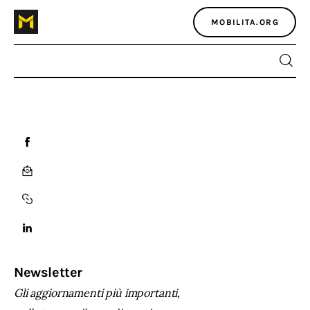
MOBILITA.ORG
Home
Atlante dei masters
Argomenti
Agenzia e media
Contatti
Newsletter
Gli aggiornamenti più importanti,