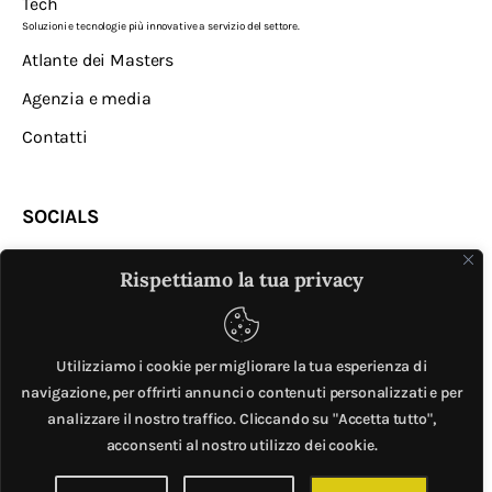
Tech
Soluzioni e tecnologie più innovative a servizio del settore.
Atlante dei Masters
Agenzia e media
Contatti
SOCIALS
Rispettiamo la tua privacy
Utilizziamo i cookie per migliorare la tua esperienza di
navigazione, per offrirti annunci o contenuti personalizzati e per
analizzare il nostro traffico. Cliccando su "Accetta tutto",
MASTER © è un progetto di
Mobilita.org
. All Rights
acconsenti al nostro utilizzo dei cookie.
Reserved. | Giubox – C.F: DCHGLI85R10G273Z – P.IVA