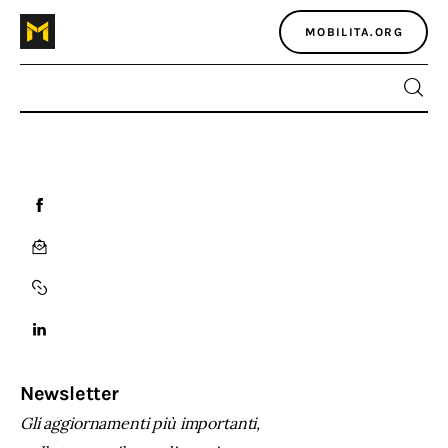
MOBILITA.ORG
Home
Atlante dei masters
Argomenti
Agenzia e media
Contatti
Newsletter
Gli aggiornamenti più importanti,