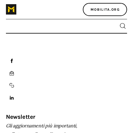
MOBILITA.ORG
Home
Atlante dei masters
Argomenti
Agenzia e media
Contatti
Newsletter
Gli aggiornamenti più importanti,