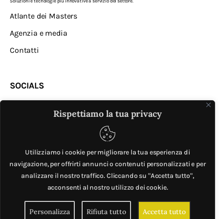
Soluzioni e tecnologie più innovative a servizio del settore.
Atlante dei Masters
Agenzia e media
Contatti
SOCIALS
Rispettiamo la tua privacy
Utilizziamo i cookie per migliorare la tua esperienza di
navigazione, per offrirti annunci o contenuti personalizzati e per
analizzare il nostro traffico. Cliccando su "Accetta tutto",
MASTER © è un progetto di
Mobilita.org
. All Rights
acconsenti al nostro utilizzo dei cookie.
Reserved. | Giubox – C.F: DCHGLI85R10G273Z – P.IVA
Personalizza
Rifiuta tutto
Accetta tutto
06776720820 –
Privacy e cookie policy