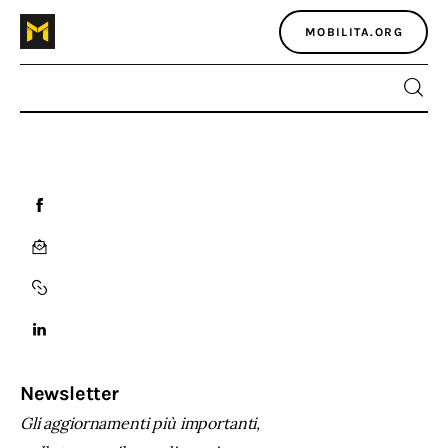
MOBILITA.ORG
Home
Atlante dei masters
Argomenti
Agenzia e media
Contatti
Newsletter
Gli aggiornamenti più importanti,