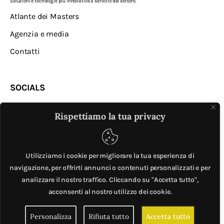
Soluzioni e tecnologie più innovative a servizio del settore.
Atlante dei Masters
Agenzia e media
Contatti
SOCIALS
Rispettiamo la tua privacy
Utilizziamo i cookie per migliorare la tua esperienza di
navigazione, per offrirti annunci o contenuti personalizzati e per
analizzare il nostro traffico. Cliccando su "Accetta tutto",
MASTER © è un progetto di
Mobilita.org
. All Rights
acconsenti al nostro utilizzo dei cookie.
Reserved. | Giubox – C.F: DCHGLI85R10G273Z – P.IVA
Personalizza
Rifiuta tutto
Accetta tutto
06776720820 –
Privacy e cookie policy