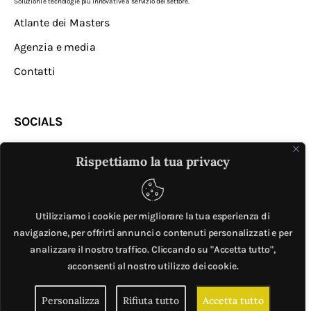
Soluzioni e tecnologie più innovative a servizio del settore.
Atlante dei Masters
Agenzia e media
Contatti
SOCIALS
Rispettiamo la tua privacy
Utilizziamo i cookie per migliorare la tua esperienza di
navigazione, per offrirti annunci o contenuti personalizzati e per
analizzare il nostro traffico. Cliccando su "Accetta tutto",
MASTER © è un progetto di
Mobilita.org
. All Rights
acconsenti al nostro utilizzo dei cookie.
Reserved. | Giubox – C.F: DCHGLI85R10G273Z – P.IVA
Personalizza
Rifiuta tutto
Accetta tutto
06776720820 –
Privacy e cookie policy