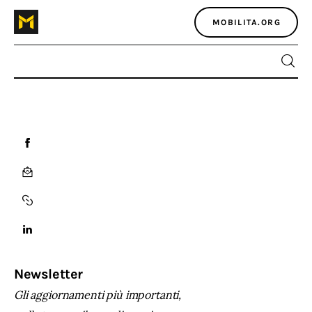
MOBILITA.ORG
Home
Atlante dei masters
Argomenti
Agenzia e media
Contatti
Newsletter
Gli aggiornamenti più importanti,