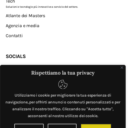
Tech
Soluzioni e tecnologie più innovative a servizio del settore.
Atlante dei Masters
Agenzia e media
Contatti
SOCIALS
Rispettiamo la tua privacy
Utilizziamo i cookie per migliorare la tua esperienza di
navigazione, per offrirti annunci o contenuti personalizzati e per
analizzare il nostro traffico. Cliccando su "Accetta tutto",
MASTER © è un progetto di
Mobilita.org
. All Rights
acconsenti al nostro utilizzo dei cookie.
Reserved. | Giubox – C.F: DCHGLI85R10G273Z – P.IVA