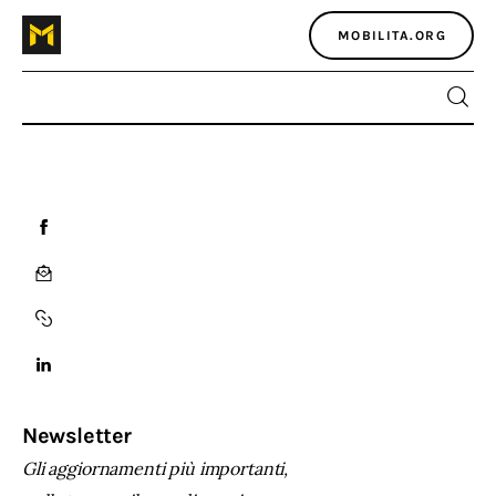
MOBILITA.ORG
Home
Atlante dei masters
Argomenti
Agenzia e media
Contatti
Newsletter
Gli aggiornamenti più importanti,