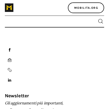
MOBILITA.ORG
Home
Atlante dei masters
Argomenti
Agenzia e media
Contatti
Newsletter
Gli aggiornamenti più importanti,