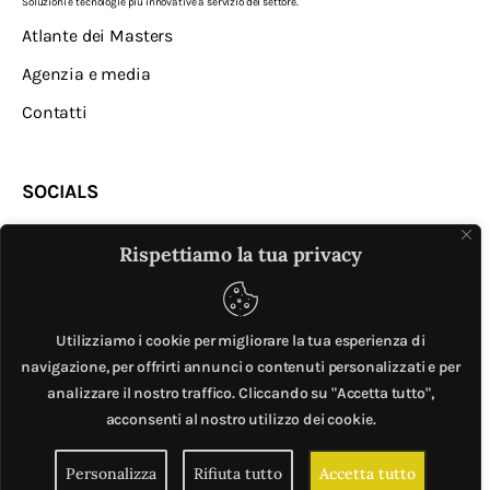
Soluzioni e tecnologie più innovative a servizio del settore.
Atlante dei Masters
Agenzia e media
Contatti
SOCIALS
Rispettiamo la tua privacy
Utilizziamo i cookie per migliorare la tua esperienza di
navigazione, per offrirti annunci o contenuti personalizzati e per
analizzare il nostro traffico. Cliccando su "Accetta tutto",
MASTER © è un progetto di
Mobilita.org
. All Rights
acconsenti al nostro utilizzo dei cookie.
Reserved. | Giubox – C.F: DCHGLI85R10G273Z – P.IVA
Personalizza
Rifiuta tutto
Accetta tutto
06776720820 –
Privacy e cookie policy