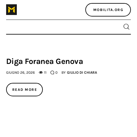
MOBILITA.ORG
Home
Diga Foranea Genova
Atlante dei masters
GIUGNO 26, 2026
11
0
BY
GIULIO DI CHIARA
Argomenti
READ MORE
Agenzia e media
Contatti