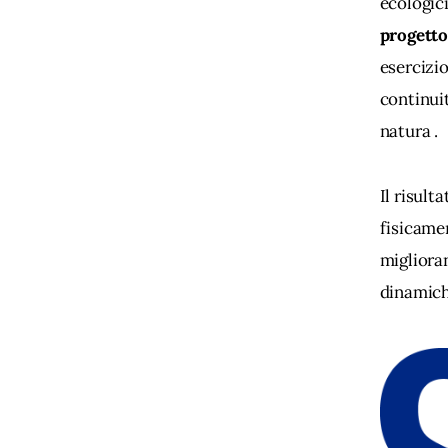
ecologici
progett
esercizio
continuit
natura . 
Il risulta
fisicamen
miglioran
dinamich