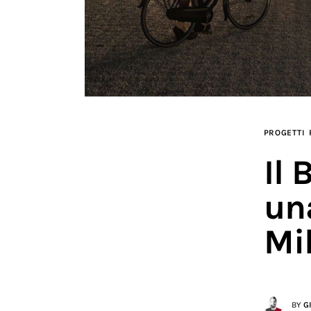
PROGETTI
Il 
un
Mi
BY
G