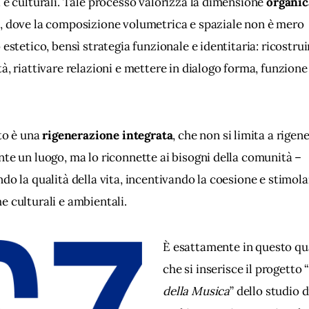
 e culturali. Tale processo valorizza la dimensione 
organic
o
, dove la composizione volumetrica e spaziale non è mero 
 estetico, bensì strategia funzionale e identitaria: ricostrui
à, riattivare relazioni e mettere in dialogo forma, funzione 
to è una 
rigenerazione integrata
, che non si limita a rigen
te un luogo, ma lo riconnette ai bisogni della comunità – 
do la qualità della vita, incentivando la coesione e stimol
e culturali e ambientali.
È esattamente in questo qu
che si inserisce il progetto “
della Musica
” dello studio d