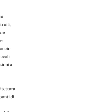
iù 
ruiti, 
 e 
e 
occio 
iccoli 
zioni a 
itettura 
punti di 