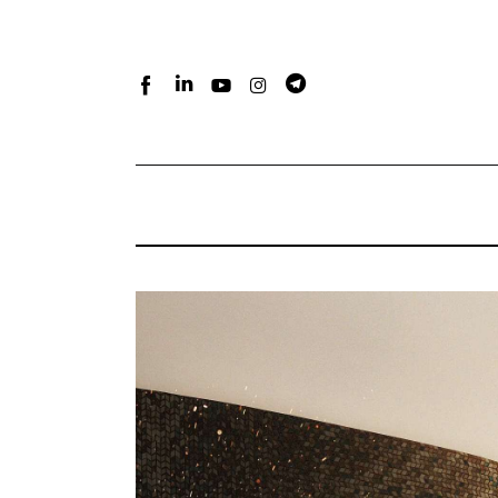
Home
Atlante dei masters
Argomenti
Agenzia e media
Contatti