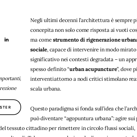
Negli ultimi decenni l’architettura è sempre p
concepita non solo come risposta ai vuoti cost
ma come 
strumento di rigenerazione urbana
sociale
, capace di intervenire in modo mirato 
significativo nei contesti degradata – un appr
spesso definito “
urban acupuncture
”, dove p
mportanti,
interventi attorno a nodi critici stimolano rea
crezione
scala urbana.
ASTER
Questo paradigma si fonda sull’idea che l’arch
può diventare “agopuntura urbana”: agire sui 
del tessuto cittadino per rimettere in circolo flussi sociali, 