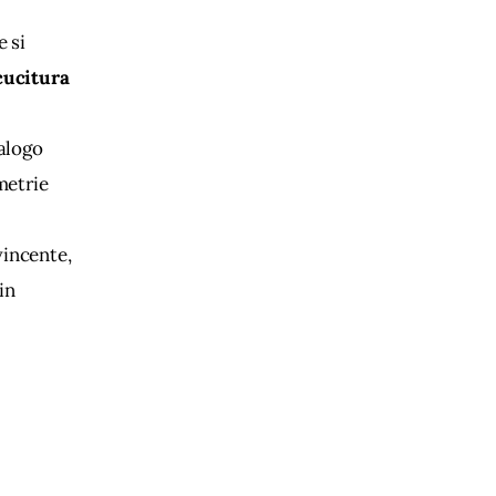
 
 si 
cucitura 
 
alogo 
metrie 
vincente, 
in 