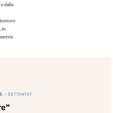
e dalla 
torico e 
 in 
ometrie 
E
– SETTANTA7
re”