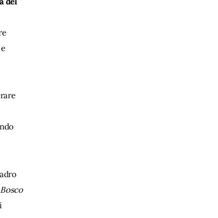
a del 
re 
e 
erare 
ando 
adro 
Bosco 
i 