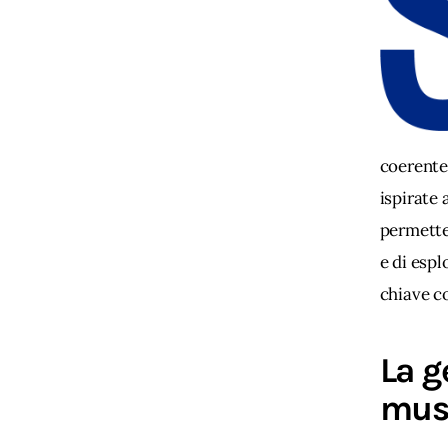
coerente 
ispirate 
permette
e di espl
chiave c
La g
musi