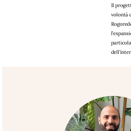
Il proge
volontà d
Rogoredo,
l’espansi
particola
dell’inte