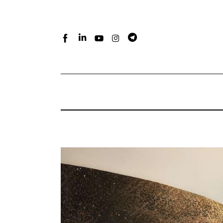
Home
Atlante dei masters
Argomenti
Agenzia e media
Contatti