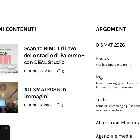
MI CONTENUTI
ARGOMENTI
DISMAT 2026
Scan to BIM: il rilievo
dello stadio di Palermo –
Focus
con DEAL Studio
Analisi e approfondimenti.
GIUGNO 30, 2026
0
Ing
Le soluzioni ingegneristiche più
interessanti da raccontare.
#DISMAT2026 in
immagini
Tech
GIUGNO 16, 2026
0
Soluzioni e tecnologie più innova
servizio del settore.
Atlante dei Masters
Agenzia e media