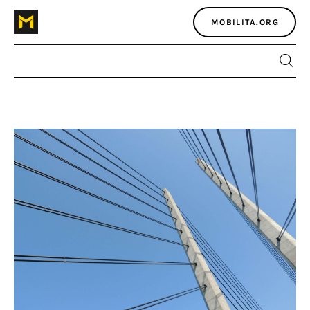
MOBILITA.ORG
Home
Atlante dei masters
Argomenti
Agenzia e media
Contatti