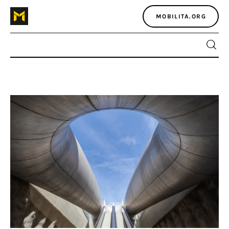
MOBILITA.ORG
Home
Atlante dei masters
Argomenti
Agenzia e media
Contatti