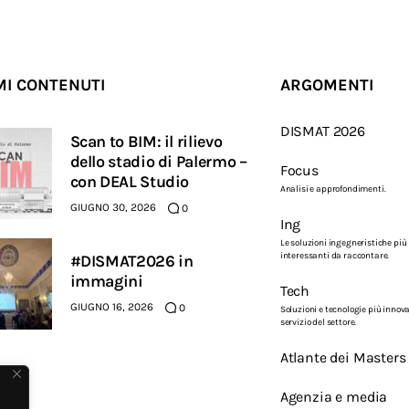
MI CONTENUTI
ARGOMENTI
DISMAT 2026
Scan to BIM: il rilievo
dello stadio di Palermo –
Focus
con DEAL Studio
Analisi e approfondimenti.
GIUGNO 30, 2026
0
Ing
Le soluzioni ingegneristiche più
interessanti da raccontare.
#DISMAT2026 in
immagini
Tech
GIUGNO 16, 2026
0
Soluzioni e tecnologie più innova
servizio del settore.
Atlante dei Masters
Agenzia e media