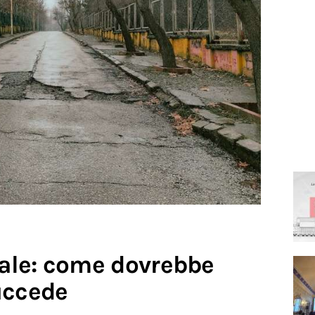
ale: come dovrebbe
uccede