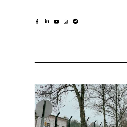
Home
Atlante dei masters
Argomenti
Agenzia e media
Contatti