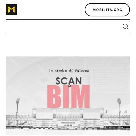
MOBILITA.ORG
Home
Atlante dei masters
Argomenti
Agenzia e media
Contatti