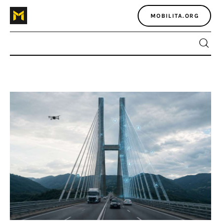
MOBILITA.ORG
Home
Atlante dei masters
Argomenti
Agenzia e media
Contatti