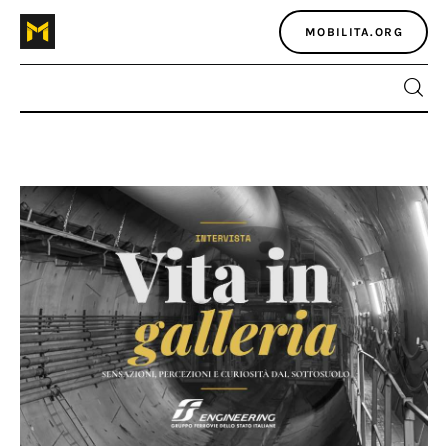
MOBILITA.ORG
Home
Atlante dei masters
Argomenti
Agenzia e media
Contatti