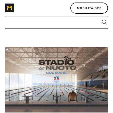
MOBILITA.ORG
Home
Atlante dei masters
Argomenti
Agenzia e media
Contatti